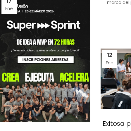
17
marco del 
Ene
12
Ene
Exitosa 