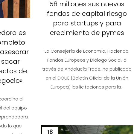
58 millones sus nuevos
fondos de capital riesgo
para startups y para
edora es
crecimiento de pymes
completo
 asesorar
La Consejería de Economía, Hacienda,
 sacar
Fondos Europeos y Diálogo Social, a
través de Andalucía Trade, ha publicado
ectos de
en el DOUE (Boletín Oficial de la Unión
egocio»
Europea) las licitaciones para la...
coordina el
ral del equipo
Emprendedora,
odo lo que
18