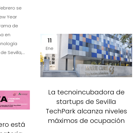
febrero se
New Year
grama de
na en
11
cnología
Ene
 Sevilla,...
La tecnoincubadora de
startups de Sevilla
TechPark alcanza niveles
máximos de ocupación
ero está