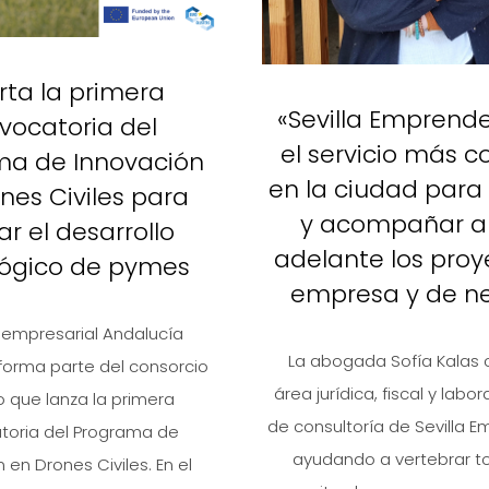
rta la primera
«Sevilla Emprend
vocatoria del
el servicio más 
ma de Innovación
en la ciudad para
nes Civiles para
y acompañar a
r el desarrollo
adelante los proy
lógico de pymes
empresa y de n
r empresarial Andalucía
La abogada Sofía Kalas 
orma parte del consorcio
área jurídica, fiscal y labo
 que lanza la primera
de consultoría de Sevilla 
toria del Programa de
ayudando a vertebrar t
 en Drones Civiles. En el