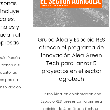
rsonas
incluye
cales,
onales y
udan al
Grupo Álea y Espacio RES
mpresas
ofrecen el programa de
innovación Álea Green
Guía Persán
Tech para lanzar 5
tienen a su
proyectos en el sector
tuito las
agrotech
s para la
nsolidación
Grupo Álea, en colaboración con
Espacio RES, presentan la primera
edición de Álea Green Tech, un