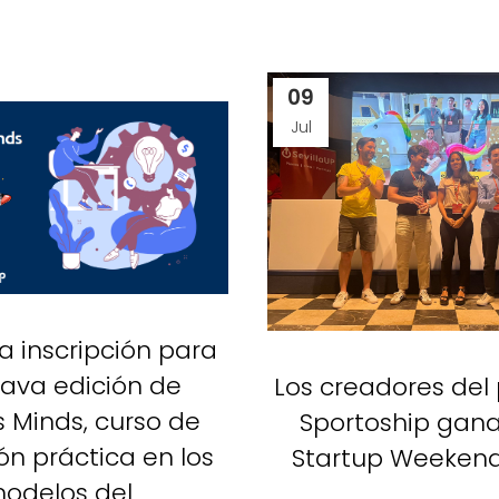
09
Jul
la inscripción para
tava edición de
Los creadores del
s Minds, curso de
Sportoship gana
n práctica en los
Startup Weekend 
odelos del