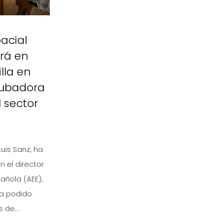
acial
rá en
lla en
cubadora
 sector
Luis Sanz, ha
 el director
añola (AEE),
ha podido
 de...