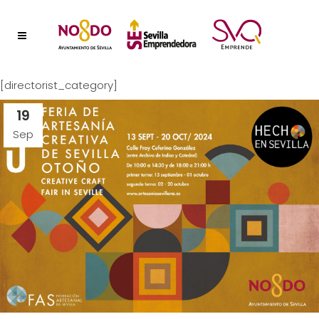
[directorist_category]
19
Sep