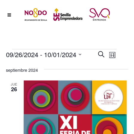
Eventos
Naveg
09/26/2024
 - 
10/01/2024
Nave
Buscar
Lista
Selecciona
de
de
septiembre 2024
la
vistas
fecha.
búsqu
de
JUE
26
y
Event
vistas
de