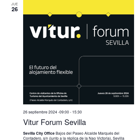
JUE
26
26 septiembre 2024 -09:00
-
15:30
Vitur Forum Sevilla
Sevilla City Office
Bajos del Paseo Alcalde Marqués del
Contadero, s/n (junto a la réplica de la Nao Victoria), Sevilla