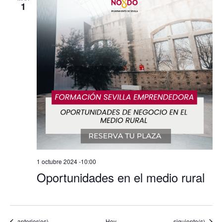
1
1 octubre 2024 -10:00
Oportunidades en el medio rural
Eventos
Eventos
anterior(es)
Hoy
siguiente(s)