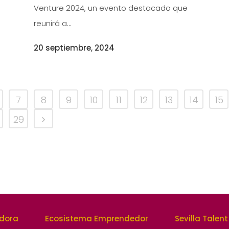
Venture 2024, un evento destacado que
reunirá a...
20 septiembre, 2024
7
8
9
10
11
12
13
14
15
29
edora
Ecosistema Emprendedor
Sevilla Talent