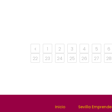
1
2
3
4
5
6
22
23
24
25
26
27
28
Inicio
Sevilla Emprend